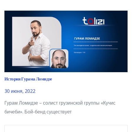
История Гурама Ломидзе
30 июня, 2022
Гурам Ломидзе – солист грузинской группы «Кучис
бичеби». Бой-бенд существует