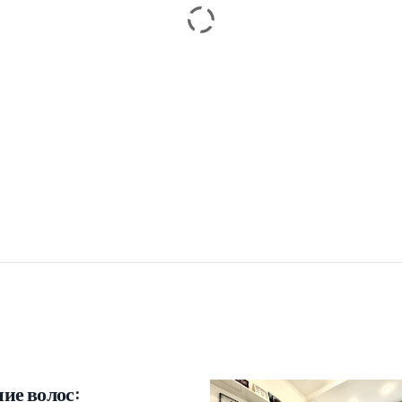
Ладо Джанелидзе
Екатерина Кандиашвили
Хирург По Пересадке Волос
ие волос: