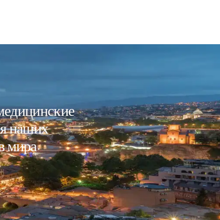
 медицинские
ля наших
в мира.