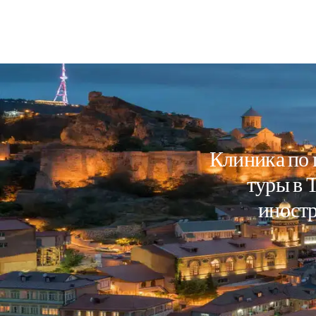
Клиника по 
туры в 
иностр