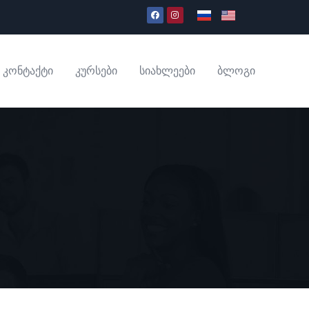
კონტაქტი
კურსები
სიახლეები
ბლოგი