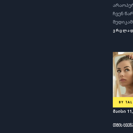
არაოპე
ჩვენ წა
მედიკა
ᲕᲠᲪᲚᲐ
BY
TAL
მაისი 11,
თმის ცვენ